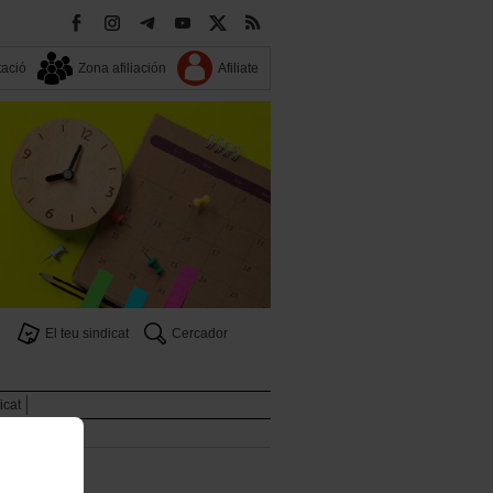
ació
Zona afiliación
Afiliate
El teu sindicat
Cercador
icat