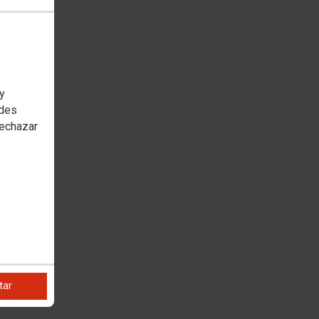
 y
edes
rechazar
tar