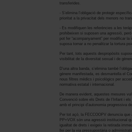
transferides.
- S’elimina l’obligació de protegir específ
prioritat a la privacitat dels menors no tra
- Es modifiquen les referències a les ter
prohibeixen si suposen una agressió, però 
pot fer “acompanyament” per modificar la i
suposa tornar a no penalitzar la tortura psi
Per tant, tots aquests despropòsits supose
visibilitat de la diversitat sexual i de gène
D’una altra banda, s’elimina també l’obligac
gènere manifestada, es desmantella el Con
nous filtres mèdics i psicològics per acced
normativa estatal i internacional.
De manera evident, aquestes mesures vuln
Convenció sobre els Drets de l’Infant i els
amb el principi d’autonomia progressiva d
Per tot açò, la FECCOOPV denuncia que 
PP+VOX són una agressió institucional que
igualtat de drets i exigeix la retirada imme
llei per la via pressupostària o administrati