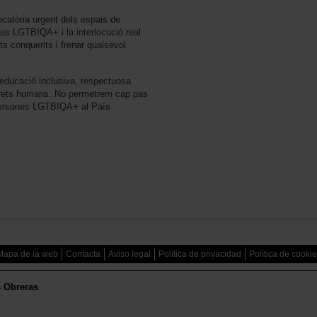
tòria urgent dels espais de
ctius LGTBIQA+ i la interlocució real
ts conquerits i frenar qualsevol
ducació inclusiva, respectuosa
drets humans. No permetrem cap pas
s persones LGTBIQA+ al País
Mapa de la web
Contacta
Aviso legal
Política de privacidad
Política de cooki
s Obreras