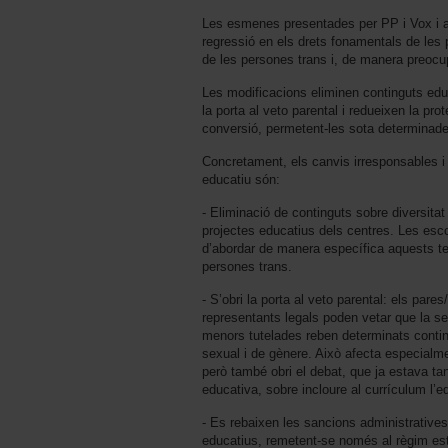
Les esmenes presentades per PP i Vox i 
regressió en els drets fonamentals de l
de les persones trans i, de manera preocup
Les modificacions eliminen continguts educ
la porta al veto parental i redueixen la pro
conversió, permetent-les sota determinade
Concretament, els canvis irresponsables i
educatiu són:
- Eliminació de continguts sobre diversitat
projectes educatius dels centres. Les escole
d’abordar de manera específica aquests tem
persones trans.
- S’obri la porta al veto parental: els pare
representants legals poden vetar que la 
menors tutelades reben determinats conting
sexual i de gènere. Això afecta especialmen
però també obri el debat, que ja estava ta
educativa, sobre incloure al currículum l’e
- Es rebaixen les sancions administrative
educatius, remetent-se només al règim e