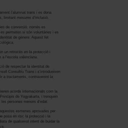
icament l’alumnat trans i es dona
ns, limitant mesures d’inclusió.
àpies de conversió: només es
es permeten si són voluntàries i es
dentitat de gènere. Aquest fet
cològica.
n un retrocés en la protecció i
re a l’escola valenciana.
ió de respectar la identitat de
sell Consultiu Trans i s’introdueixen
ir a tractaments, contravenint la
eren acords internacionals com la
 Principis de Yogyakarta, i trenquen
e les persones menors d’edat.
aquestes esmenes aprovades per
 posa en risc la protecció i la
diata de qualsevol intent de buidar la
va.