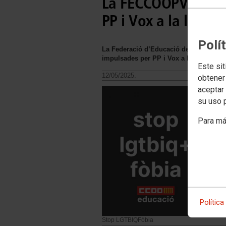
La FECCOOPV rebutj
PP i Vox a la llei tr
Polí
La Federació d’Educació de CCOO PV ma
impulsades per PP i Vox a la llei trans 
Este sit
12/05/2025.
obtener
aceptar 
su uso 
Para má
Política
Stop LGTBIQFòbia