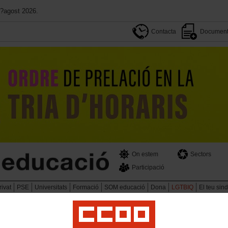
d?agost 2026.
Contacta
Document
On estem
Sectors
Participació
ivat
PSE
Universitats
Formació
SOM educació
Dona
LGTBIQ
El teu sind