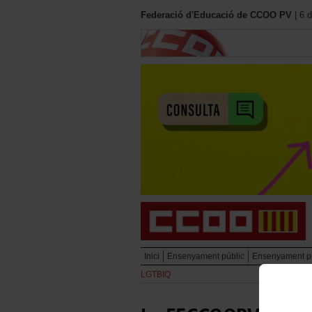
Federació d'Educació de CCOO PV
| 6 
Inici
Ensenyament públic
Ensenyament pr
LGTBIQ