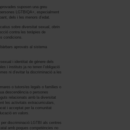
aprovades suposen una greu
es persones LGTBIQA+, especialment
ant, dels i les menors d’edat.
atius sobre diversitat sexual, obrin
tecció contra les teràpies de
s condicions.
 bàrbars aprovats al sistema
 sexual i identitat de gènere dels
s i instituts ja no tenen l’obligació
es ni d’evitar la discriminació a les
s/mares o tutors/es legals o families o
seua descendència o persones
uts relacionats amb la diversitat
t les activitats extracurriculars,
ncat i acceptat per la comunitat
ducació en valors.
s per discriminació LGTBI als centres
statal amb poques competències no