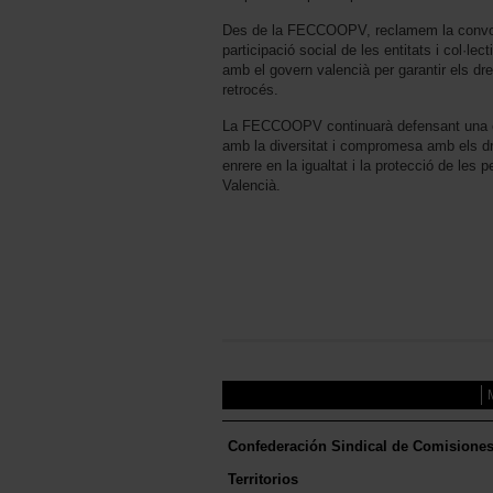
Des de la FECCOOPV, reclamem la convoca
participació social de les entitats i col·le
amb el govern valencià per garantir els dre
retrocés.
La FECCOOPV continuarà defensant una e
amb la diversitat i compromesa amb els 
enrere en la igualtat i la protecció de le
Valencià.
Confederación Sindical de Comisione
Territorios