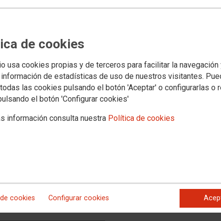
a la censura negacionista de
ans i LGTBI del País Valencià
tica de cookies
nifesta el seu rebuig frontal a les barrabassades
i LGTBI del País Valencià.
io usa cookies propias y de terceros para facilitar la navegación
 información de estadísticas de uso de nuestros visitantes. Pu
todas las cookies pulsando el botón 'Aceptar' o configurarlas o 
pulsando el botón 'Configurar cookies'
s información consulta nuestra
Política de cookies
 de cookies
Configurar cookies
Acep