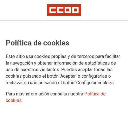
Educació CCOO PV i Lambda
Política de cookies
reforcen les seues aliances per la
defensa dels drets humans a
Este sitio usa cookies propias y de terceros para facilitar
l’educació
la navegación y obtener información de estadísticas de
uso de nuestros visitantes. Puedes aceptar todas las
cookies pulsando el botón 'Aceptar' o configurarlas o
rechazar su uso pulsando el botón 'Configurar cookies'
10/12/2025.
Para más información consulta nuestra
Política de
cookies