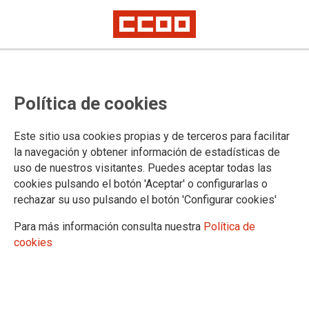
Educació CCOO PV i Lambda
Política de cookies
reforcen les seues aliances per la
defensa dels drets humans a
Este sitio usa cookies propias y de terceros para facilitar
l’educació
la navegación y obtener información de estadísticas de
uso de nuestros visitantes. Puedes aceptar todas las
cookies pulsando el botón 'Aceptar' o configurarlas o
rechazar su uso pulsando el botón 'Configurar cookies'
10/12/2025.
Para más información consulta nuestra
Política de
cookies