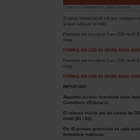
Cursos de Competència Digital Docent
Si estàs interessat-da cal que ompligues aq
al qual vullgues accedir:
Formulari pre-inscripció Curs CDD nivell B
maig:
FORMULARI CDD B1 (MARÇ-MAIG (2026
Formulari pre-inscripció Curs CDD nivell B
maig:
FORMULARI CDD B2 (MARÇ-MAIG (2026
IMPORTANT:
Aquestes accions formatives estan hom
Conselleria d'Educació.
El número màxim per als cursos de CDD 
nivell (B1 i B2).
Els 40 primers preinscrits en cada nivell
formalitzar matrícula.