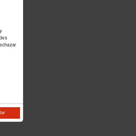
 y
edes
rechazar
tar