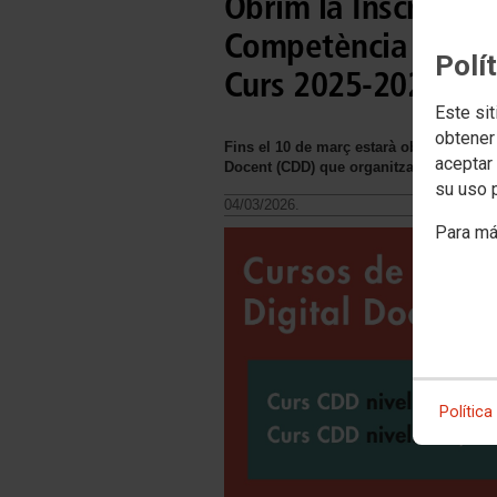
Obrim la Inscripció
Competència Digita
Polí
Curs 2025-2026
Este sit
obtener
Fins el 10 de març estarà obert el perí
aceptar 
Docent (CDD) que organitza ccoo educa
su uso 
04/03/2026.
Para má
Política