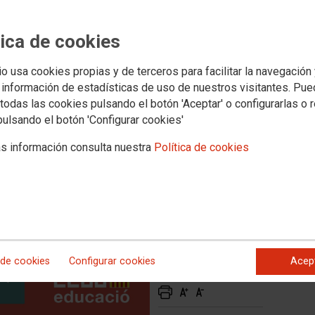
 per als Cursos de
l Docent del Segon Semestre
tica de cookies
io usa cookies propias y de terceros para facilitar la navegación
 información de estadísticas de uso de nuestros visitantes. Pu
ode de preinscripció als cursos de Competència Digital
todas las cookies pulsando el botón 'Aceptar' o configurarlas o 
ció
pulsando el botón 'Configurar cookies'
s información consulta nuestra
Política de cookies
 de cookies
Configurar cookies
Acep