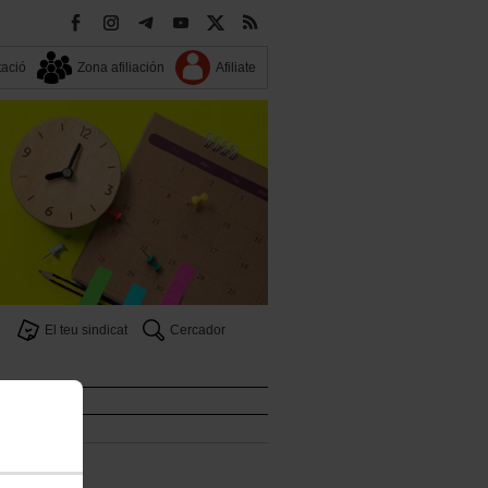
ació
Zona afiliación
Afiliate
El teu sindicat
Cercador
icat