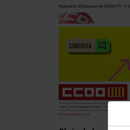
Federació d'Educació de CCOO PV
| 6 
Inici
Ensenyament públic
Ensenyament pr
Ensenyament privat