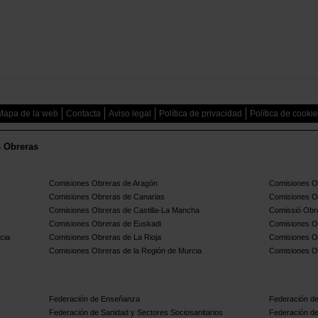
Mapa de la web
Contacta
Aviso legal
Política de privacidad
Política de cooki
s Obreras
Comisiones Obreras de Aragón
Comisiones Ob
Comisiones Obreras de Canarias
Comisiones O
Comisiones Obreras de Castilla-La Mancha
Comissió Obre
Comisiones Obreras de Euskadi
Comisiones O
cia
Comisiones Obreras de La Rioja
Comisiones O
Comisiones Obreras de la Región de Murcia
Comisiones O
Federación de Enseñanza
Federación de
Federación de Sanidad y Sectores Sociosanitarios
Federación de