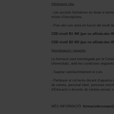
Informació clau
- Les accions formatives es duran a term
mínim d’inscripcions.
- Preu del curs anirà en funció del nivell de
CDD nivell B1 40€ (per no afiliats-des 4
CDD nivell B2 45€ (per no afiliats-des 4
Homologació i requisits
La formació serà homologada per la Consell
Universitats, amb les condicions següents
- Superar satisfactòriament el curs.
- Pertànyer al col·lectiu docent d’aquesta 
de carrera, personal interí, persones inscri
d’Educació o docents de centres privats c
MÉS INFORMACIÓ:
formaciofeccoopv@