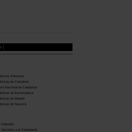
es
reres d'Asturies
breras de Cantabria
ra Nacional de Catalunya
breras de Extremadura
breras de Madrid
breras de Navarra
 Industria
 Servicios a la Ciudadanía