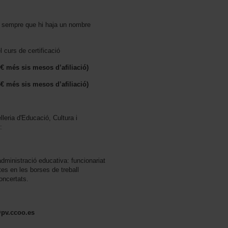
e sempre que hi haja un nombre
l curs de certificació
0€ més sis mesos d’afiliació)
5€ més sis mesos d’afiliació)
eria d'Educació, Cultura i
:
administració educativa: funcionariat
tes en les borses de treball
oncertats.
pv.ccoo.es