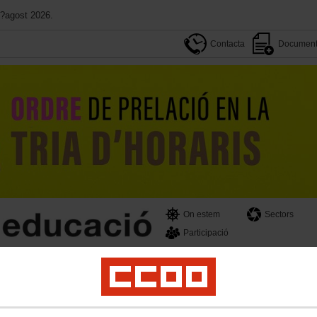
d?agost 2026.
Contacta
Document
On estem
Sectors
Participació
ivat
PSE
Universitats
Formació
SOM educació
Dona
LGTBIQ
El teu sind