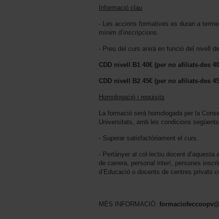
Informació clau
- Les accions formatives es duran a term
mínim d’inscripcions.
- Preu del curs anirà en funció del nivell de
CDD nivell B1 40€ (per no afiliats-des 4
CDD nivell B2 45€ (per no afiliats-des 4
Homologació i requisits
La formació serà homologada per la Consell
Universitats, amb les condicions següents
- Superar satisfactòriament el curs.
- Pertànyer al col·lectiu docent d’aquesta 
de carrera, personal interí, persones inscri
d’Educació o docents de centres privats c
MÉS INFORMACIÓ:
formaciofeccoopv@