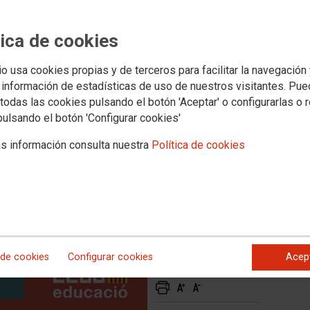
 per als Cursos de
l Docent del Segon Semestre
tica de cookies
io usa cookies propias y de terceros para facilitar la navegación
 información de estadísticas de uso de nuestros visitantes. Pu
ode de preinscripció als cursos de Competència Digital
todas las cookies pulsando el botón 'Aceptar' o configurarlas o 
ció
pulsando el botón 'Configurar cookies'
s información consulta nuestra
Política de cookies
 de cookies
Configurar cookies
Acep