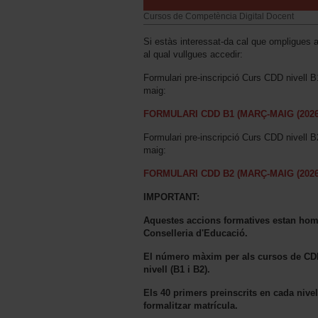
Cursos de Competència Digital Docent
Si estàs interessat-da cal que ompligues aq
al qual vullgues accedir:
Formulari pre-inscripció Curs CDD nivell B
maig:
FORMULARI CDD B1 (MARÇ-MAIG (2026
Formulari pre-inscripció Curs CDD nivell B
maig:
FORMULARI CDD B2 (MARÇ-MAIG (2026
IMPORTANT:
Aquestes accions formatives estan hom
Conselleria d'Educació.
El número màxim per als cursos de CDD 
nivell (B1 i B2).
Els 40 primers preinscrits en cada nivell
formalitzar matrícula.