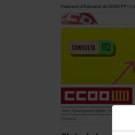
Federació d'Educació de CCOO PV
| 6 
Inici
Ensenyament públic
Ensenyament pr
Formació