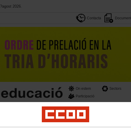
d?agost 2026.
Contacta
Document
On estem
Sectors
Participació
ivat
PSE
Universitats
Formació
SOM educació
Dona
LGTBIQ
El teu sind