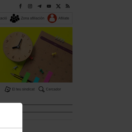
ació
Zona afiliación
Afiliate
El teu sindicat
Cercador
icat