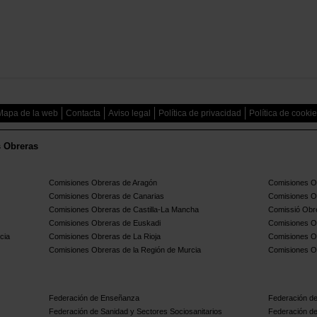
Mapa de la web
Contacta
Aviso legal
Política de privacidad
Política de cooki
s Obreras
Comisiones Obreras de Aragón
Comisiones Ob
Comisiones Obreras de Canarias
Comisiones O
Comisiones Obreras de Castilla-La Mancha
Comissió Obre
Comisiones Obreras de Euskadi
Comisiones O
cia
Comisiones Obreras de La Rioja
Comisiones O
Comisiones Obreras de la Región de Murcia
Comisiones O
Federación de Enseñanza
Federación de
Federación de Sanidad y Sectores Sociosanitarios
Federación de