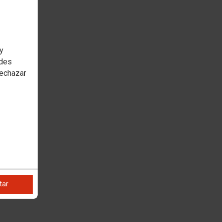
 y
edes
rechazar
tar