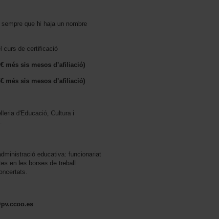
e sempre que hi haja un nombre
l curs de certificació
0€ més sis mesos d’afiliació)
5€ més sis mesos d’afiliació)
eria d'Educació, Cultura i
:
administració educativa: funcionariat
tes en les borses de treball
oncertats.
pv.ccoo.es