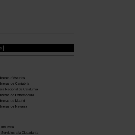
es
reres d'Asturies
breras de Cantabria
ra Nacional de Catalunya
breras de Extremadura
breras de Madrid
breras de Navarra
 Industria
 Servicios a la Ciudadanía