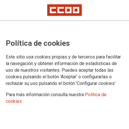
CCOO PV Educació insisteix en la
Política de cookies
defensa dels drets de les persones
treballadores en la negociació del
Este sitio usa cookies propias y de terceros para facilitar
IX Conveni d'atenció a persones
la navegación y obtener información de estadísticas de
uso de nuestros visitantes. Puedes aceptar todas las
amb diversitat funcional
cookies pulsando el botón 'Aceptar' o configurarlas o
rechazar su uso pulsando el botón 'Configurar cookies'
Aquest passat dimecres 25 de març ha tingut lloc la segona
Para más información consulta nuestra
Política de
reunió de mesa negociadora del Conveni col·lectiu de
cookies
diversitat funcional
27/03/2026.