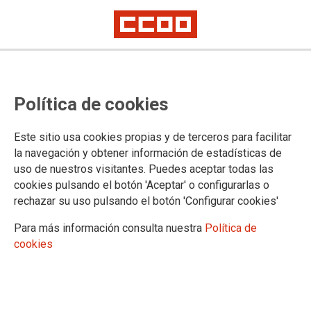
La consellera presenta una
Política de cookies
proposta retributiva insuficient i
condiciona la negociació a
Este sitio usa cookies propias y de terceros para facilitar
l’acceptació dels serveis mínims
la navegación y obtener información de estadísticas de
uso de nuestros visitantes. Puedes aceptar todas las
cookies pulsando el botón 'Aceptar' o configurarlas o
Tampoc ha presentat propostes sobre tots els temes
rechazar su uso pulsando el botón 'Configurar cookies'
reivindicats com va afirmar ahir el president Pérez Llorca
Para más información consulta nuestra
Política de
07/05/2026.
cookies