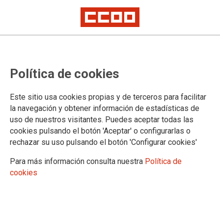
Els sindicats xifren en un 75 % el
Política de cookies
seguiment de la vaga indefinida el
segon dia
Este sitio usa cookies propias y de terceros para facilitar
la navegación y obtener información de estadísticas de
uso de nuestros visitantes. Puedes aceptar todas las
A falta de molts centres encara per contestar el segon dia de
cookies pulsando el botón 'Aceptar' o configurarlas o
vaga manté un percentatge inèdit de seguiment
rechazar su uso pulsando el botón 'Configurar cookies'
12/05/2026.
Para más información consulta nuestra
Política de
cookies