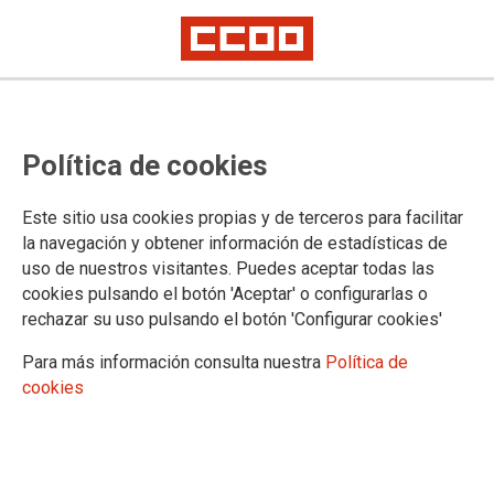
10/03/2026
Un jutjat condemna la
Política de cookies
Fundació General de la
Universitat de València per
Este sitio usa cookies propias y de terceros para facilitar
vulneració de la llibertat
la navegación y obtener información de estadísticas de
sindical
uso de nuestros visitantes. Puedes aceptar todas las
La Sentència considera demostrat que va obstaculitzar el
cookies pulsando el botón 'Aceptar' o configurarlas o
desenvolupament del procés d'eleccions sindicals promogut per CCOO PV.
rechazar su uso pulsando el botón 'Configurar cookies'
El sindicat espera que la persona que finalment encapçale el Rectorat de la
UV prenga nota i reclame responsabilitats.
Para más información consulta nuestra
Política de
26/02/2026
cookies
CCOOPV interposa una
demanda contra la UPV per
irregularitats en el