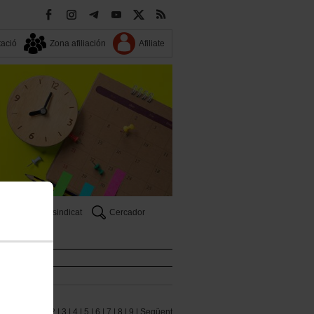
ació
Zona afiliación
Afiliate
El teu sindicat
Cercador
icat
1 |
2 |
3 |
4 |
5 |
6 |
7 |
8 |
9 |
Següent