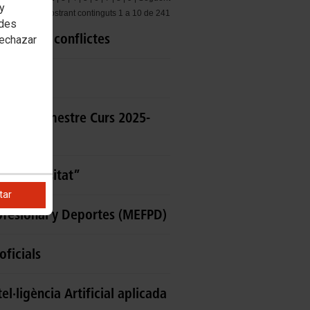
 y
Mostrant continguts 1 a 10 de 241
edes
olució de conflictes
rechazar
 Segon Semestre Curs 2025-
urodiversitat”
tar
ofesional y Deportes (MEFPD)
oficials
·ligència Artificial aplicada