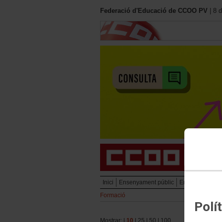
Federació d'Educació de CCOO PV
| 8 
Inici
Ensenyament públic
Ensenyament pr
Formació
Polí
Mostrar: |
10
|
25
|
50
|
100