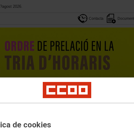
d?agost 2026.
Contacta
Document
On estem
Sectors
Participació
ivat
PSE
Universitats
Formació
SOM educació
Dona
LGTBIQ
El teu sind
tica de cookies