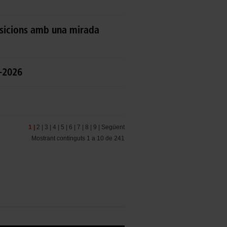
osicions amb una mirada
5-2026
1 |
2 |
3 |
4 |
5 |
6 |
7 |
8 |
9 |
Següent
Mostrant continguts 1 a 10 de 241